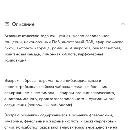
Описание
Активные вещества: вода очищенная, масло растительное,
глицерин, неионогенный ПАВ, амфотерный ПАВ, эфирное масло
пихты, экстракты чабреца, ромашки и зверобоя, бензоат натрия,
ксантановая камедь, лимонная кислота, парфюмерная
композиция.
Экстракт чабреца - выраженные антибактериальные и
противогрибковые свойства чабреца связаны с большим
содержанием в нем тимола – природного антисептического,
антигельминтного, противовоспалительного и фунгицидного
соединения (природный антибиотик).
Экстракт ромашки - содержащиеся в ромашке флавоноиды,
кумарины, фенольные и жирные кислоты и сесквитерпеновый
спирт а-бисаболол оказывают антибактериальное действие на