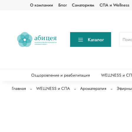
О компании
Блог
Санаториям
СПА и Wellness
Каталог
Оздоровление и реабилитация
WELLNESS и С
Главная
WELLNESS и СПА
Ароматерапия
Эфирны