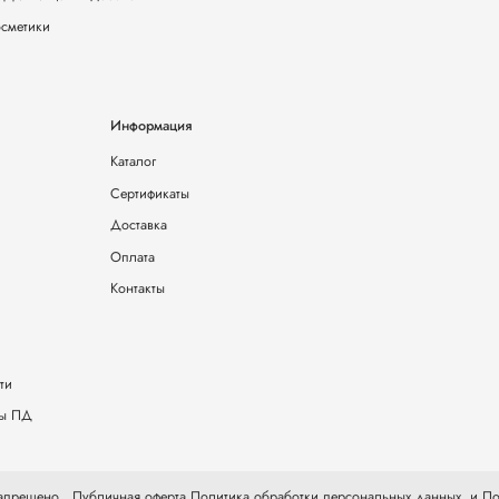
осметики
Информация
Каталог
Сертификаты
Доставка
Оплата
Контакты
ти
ты ПД
 запрещено.
Публичная оферта
Политика обработки персональных данных
и
По