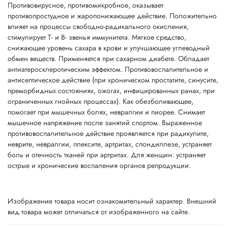
Противовирусное, противомикробное, оказывает
противопростудное и жаропонижающее действие. Положительно
влияет на процессы свободно-радикального окисления,
стимулирует Т- и В- звенья иммунитета. Мягкое средство,
снижающее уровень сахара в крови и улучшающее углеводный
обмен веществ. Применяется при сахарном диабете. Обладает
антиатеросклеротическим эффектом. Противовоспалительное и
антисептическое действие (при хроническом простатите, синусите,
преморбидных состояниях, ожогах, инфицированных ранах, при
ограниченных гнойных процессах). Как обезболивающее,
помогает при мышечных болях, невралгии и пиорее. Снимает
мышечное напряжение после занятий спортом. Выраженное
противовоспалительное действие проявляется при радикулите,
неврите, невралгии, плексите, артритах, спондиллезе, устраняет
боль и отечность тканей при артритах. Для женщин: устраняет
острые и хронические воспаления органов репродукции.
Изображение товара носит ознакомительный характер. Внешний
вид товара может отличаться от изображенного на сайте.