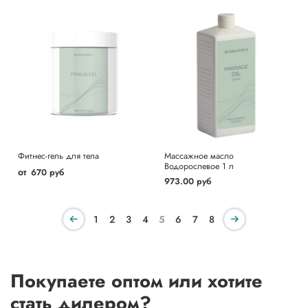
Фитнес-гель для тела
Массажное масло
Водорослевое 1 л
от
670 руб
973.00 руб
1
2
3
4
5
6
7
8
Покупаете оптом или хотите
стать дилером?