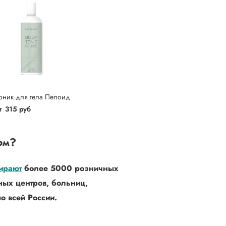
оник для тела Пелоид
т
315 руб
ом?
ирают
более 5000 розничных
ных центров, больниц,
о всей России.