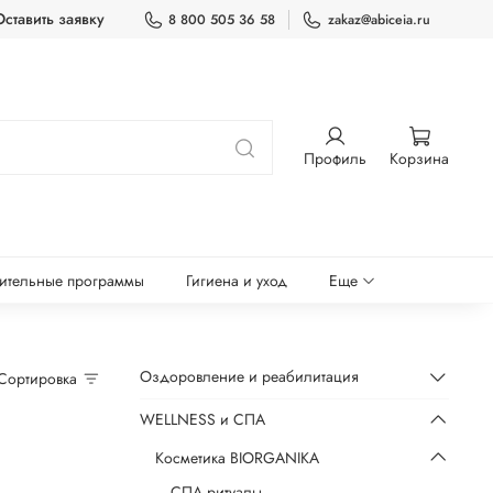
Оставить заявку
8 800 505 36 58
zakaz@abiceia.ru
Профиль
Корзина
ительные программы
Гигиена и уход
Еще
Оздоровление и реабилитация
Сортировка
WELLNESS и СПА
Косметика BIORGANIKA
СПА ритуалы