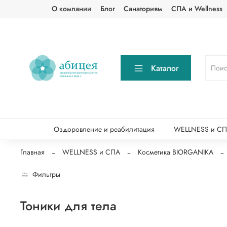
О компании
Блог
Санаториям
СПА и Wellness
Каталог
Оздоровление и реабилитация
WELLNESS и С
Главная
WELLNESS и СПА
Косметика BIORGANIKA
Фильтры
Тоники для тела